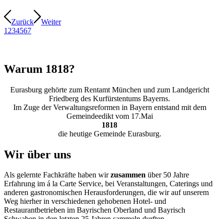
Zurück
Weiter
1
2
3
4
5
6
7
Warum
1818
?
Eurasburg gehörte zum Rentamt München und zum Landgericht
Friedberg des Kurfürstentums Bayerns.
Im Zuge der Verwaltungsreformen in Bayern entstand mit dem
Gemeindeedikt vom 17.Mai
1818
die heutige Gemeinde Eurasburg.
Wir über uns
Als gelernte Fachkräfte haben wir
zusammen
über 50 Jahre
Erfahrung im á la Carte Service, bei Veranstaltungen, Caterings und
anderen gastronomischen Herausforderungen, die wir auf unserem
Weg hierher in verschiedenen gehobenen Hotel- und
Restaurantbetrieben im Bayrischen Oberland und Bayrisch
Schwaben in den letzten 25 Jahren sammeln durften.